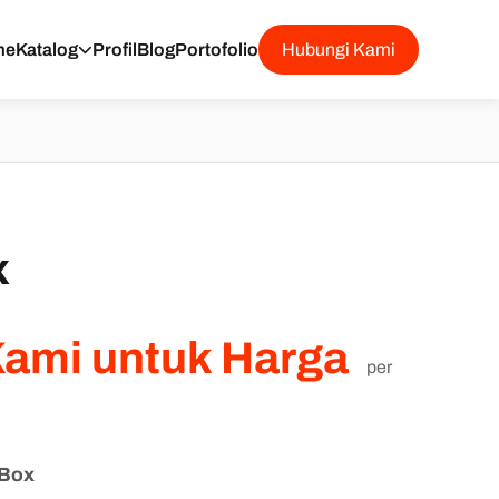
me
Katalog
Profil
Blog
Portofolio
Hubungi Kami
x
Kami untuk Harga
per
 Box