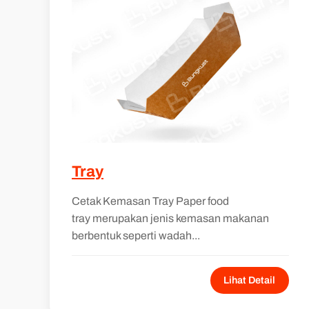
Tray
Cetak Kemasan Tray Paper food
tray merupakan jenis kemasan makanan
berbentuk seperti wadah...
Lihat Detail