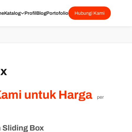
me
Katalog
Profil
Blog
Portofolio
Hubungi Kami
ox
Kami untuk Harga
per
Sliding Box