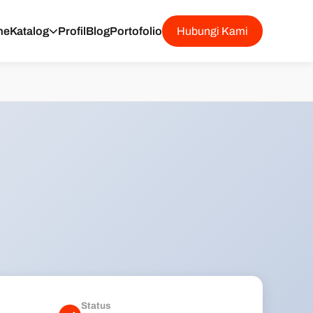
me
Katalog
Profil
Blog
Portofolio
Hubungi Kami
Status