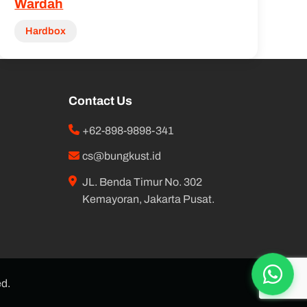
Wardah
Hardbox
Contact Us
+62-898-9898-341
cs@bungkust.id
JL. Benda Timur No. 302
Kemayoran, Jakarta Pusat.
ed.