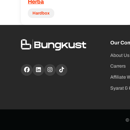
Herba
Hardbox
Our Co
About Us
Carrers
Affiliate 
Syarat &
© 