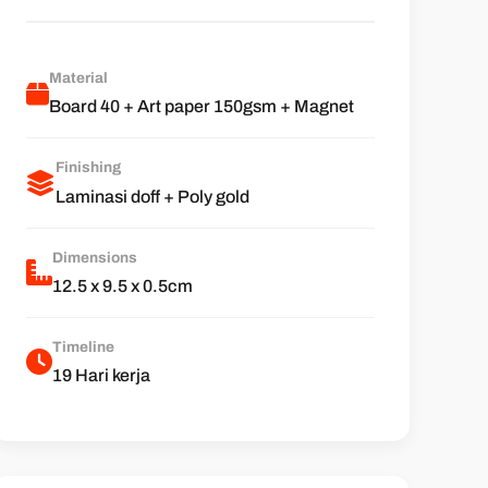
Material
Board 40 + Art paper 150gsm + Magnet
Finishing
Laminasi doff + Poly gold
Dimensions
12.5 x 9.5 x 0.5cm
Timeline
19 Hari kerja