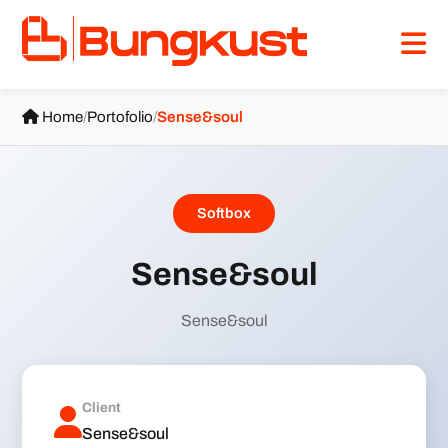
Home
/
Portofolio
/
Sense&soul
Softbox
Sense&soul
Sense&soul
Client
Sense&soul