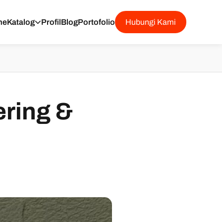
me
Katalog
Profil
Blog
Portofolio
Hubungi Kami
ering &