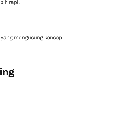
ih rapi.
and yang mengusung konsep
ing